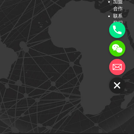
加盟
合作
联系
我们
y
t
a
h
c
e
d
i
H