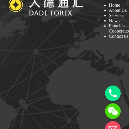
Home
About Us
Services
News
Franchise
Cooperati
Contact us
y
t
a
h
c
e
d