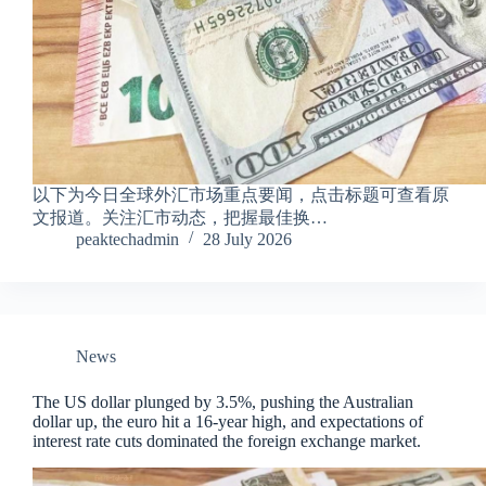
以下为今日全球外汇市场重点要闻，点击标题可查看原
文报道。关注汇市动态，把握最佳换…
peaktechadmin
28 July 2026
News
The US dollar plunged by 3.5%, pushing the Australian
dollar up, the euro hit a 16-year high, and expectations of
interest rate cuts dominated the foreign exchange market.